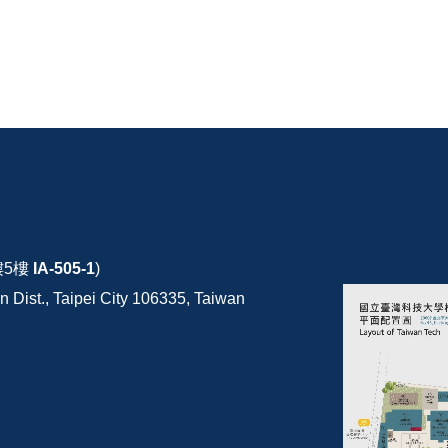
樓5樓
IA-505-1
)
 Dist., Taipei City 106335, Taiwan