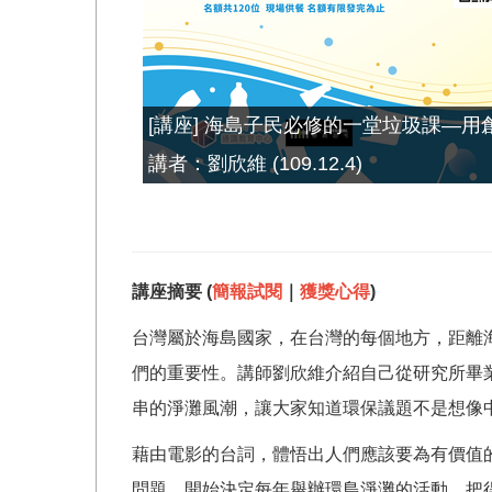
[講座] 海島子民必修的一堂垃圾課—
講者：劉欣維 (109.12.4)
講座摘要 (
簡報試閱
｜
獲獎心得
)
台灣屬於海島國家，在台灣的每個地方，距離
們的重要性。講師劉欣維介紹自己從研究所畢業後
串的淨灘風潮，讓大家知道環保議題不是想像
藉由電影的台詞，體悟出人們應該要為有價值的
問題，開始決定每年舉辦環島淨灘的活動，把