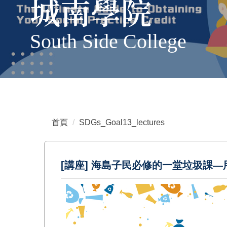
城南學院
South Side College
首頁
SDGs_Goal13_lectures
[講座] 海島子民必修的一堂垃圾課—用創