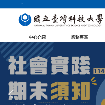
:::
跳
到
主
要
內
容
中心介紹
業務專區
區
塊