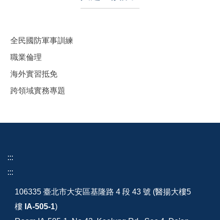
全民國防軍事訓練
職業倫理
海外實習抵免
跨領域實務專題
:::
:::
106335 臺北市大安區基隆路 4 段 43 號 (醫揚大樓5
樓
IA-505-1
)