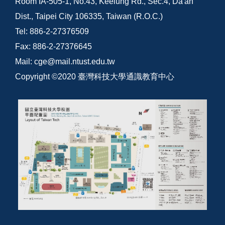
Room IA-505-1, No.43, Keelung Rd., Sec.4, Da'an
Dist., Taipei City 106335, Taiwan (R.O.C.)
Tel: 886-2-27376509
Fax: 886-2-27376645
Mail: cge@mail.ntust.edu.tw
Copyright ©2020 臺灣科技大學通識教育中心