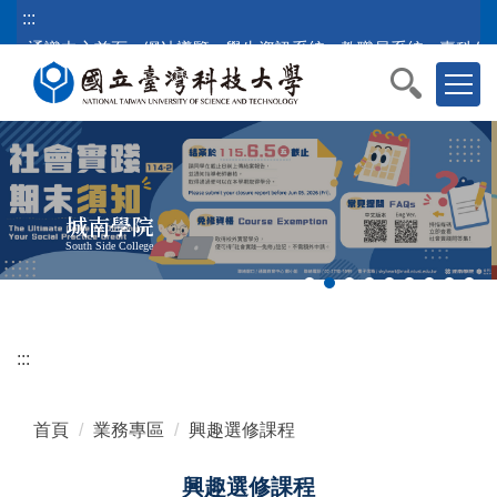
跳
:::
到
通識中心首頁
網站導覽
學生資訊系統
教職員系統
臺科公
主
要
內
容
區
塊
城南學院
South Side College
:::
首頁
業務專區
興趣選修課程
興趣選修課程