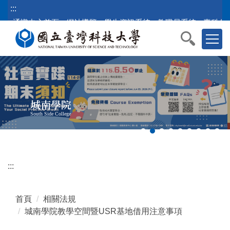
跳
:::
到
通識中心首頁
網站導覽
學生資訊系統
教職員系統
臺科公
主
要
內
容
區
塊
城南學院
South Side College
:::
首頁
相關法規
城南學院教學空間暨USR基地借用注意事項