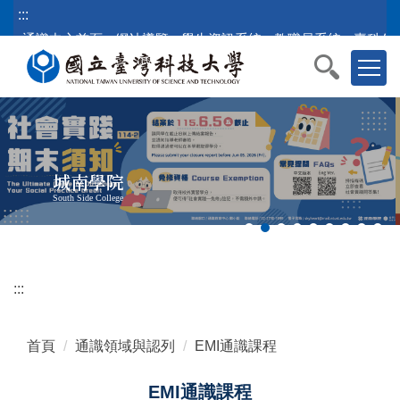
跳
:::
到
通識中心首頁
網站導覽
學生資訊系統
教職員系統
臺科公
主
要
內
容
區
塊
城南學院
South Side College
:::
首頁
通識領域與認列
EMI通識課程
EMI通識課程