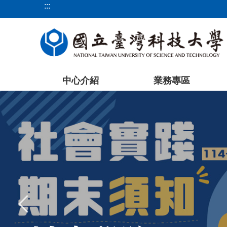
:::
跳
到
主
要
內
容
中心介紹
業務專區
區
塊