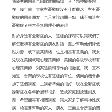
我優秀的同事也因此離開職場，入了精神療養院！
在十幾年前，大家對憂鬱症沒有什麼觀念，對有憂
鬱症的同事朋友，也只會說想開一點，殊不知這對
憂鬱症者根本是無同理心的表現！
對於身邊有憂鬱症的人，這樣的課程可以讓我們了
解怎麼和有憂鬱症的朋友對話，至少幫助他們降低
壓力源，或平復其情緒，也是相當有意義的。
我女
兒現在美國就職心理諮商師，美國的各級學校都有
心理諮商師，列案追蹤輔導作的很徹底。
我ㄧ直不
知道，台灣的學校也有這樣的單位。偶爾的機會參
加了這個講座，主講者準備的很好，現在憂鬱症或
躁鬱症在各年齡層都很多，造成家庭困擾連鎖反
應！希望能再有相關講座，讓大家多了解精神性疾
病，給需要幫助的家人、朋友，正面且合所需的關