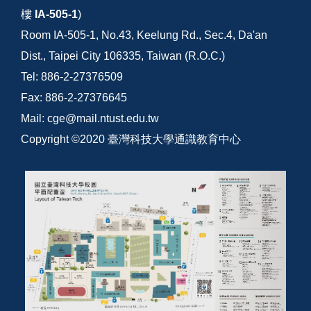
樓
IA-505-1
)
Room IA-505-1, No.43, Keelung Rd., Sec.4, Da'an
Dist., Taipei City 106335, Taiwan (R.O.C.)
Tel: 886-2-27376509
Fax: 886-2-27376645
Mail: cge@mail.ntust.edu.tw
Copyright ©2020 臺灣科技大學通識教育中心