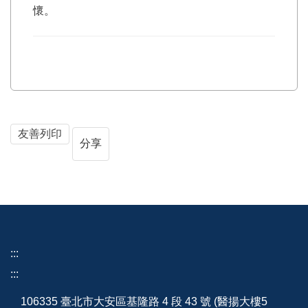
懷。
友善列印
分享
:::
:::
106335 臺北市大安區基隆路 4 段 43 號 (醫揚大樓5