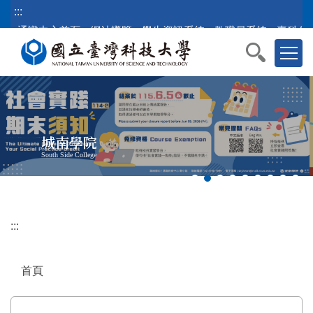
跳
:::
到
通識中心首頁
網站導覽
學生資訊系統
教職員系統
臺科公
主
要
內
容
區
塊
城南學院
South Side College
:::
首頁