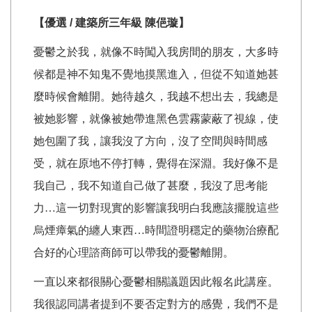
【優選 / 建築所三年級
陳俋璇
】
憂鬱之於我，就像不時闖入我房間的朋友，大多時
候都是神不知鬼不覺地摸黑進入，但從不知道她甚
麼時候會離開。她待越久，我越不想出去，我總是
被她影響，就像被她帶進黑色雲霧蒙蔽了視線，使
她包圍了我，讓我沒了方向，沒了空間與時間感
受，就在原地不停打轉，覺得在深淵。我好像不是
我自己，我不知道自己做了甚麼，我沒了思考能
力…這一切對現實的影響讓我明白我應該擺脫這些
烏煙瘴氣的纏人東西…時間證明穩定的藥物治療配
合好的心理諮商師可以帶我的憂鬱離開。
一直以來都很關心憂鬱相關議題因此報名此講座。
我很認同講者提到不要否定對方的感覺，我們不是