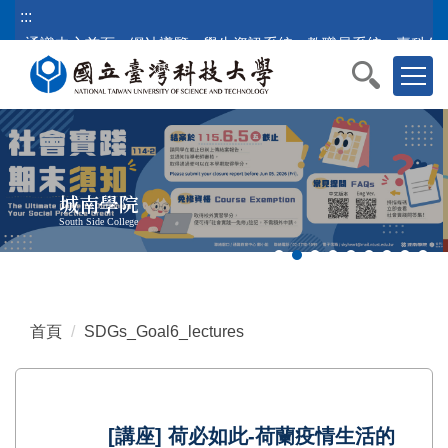
跳
:::
到
通識中心首頁
網站導覽
學生資訊系統
教職員系統
臺科公
主
要
內
容
區
塊
城南學院
South Side College
首頁
SDGs_Goal6_lectures
[講座] 荷必如此-荷蘭疫情生活的