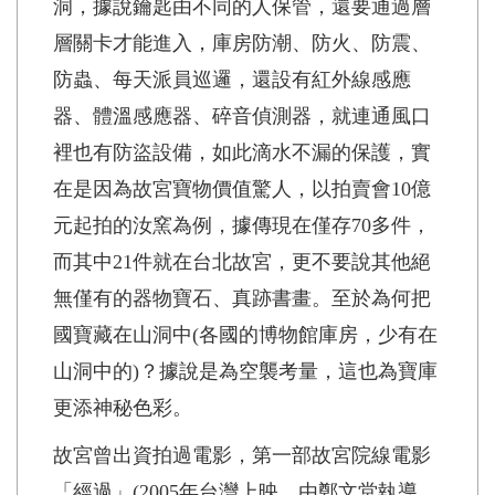
洞，據說鑰匙由不同的人保管，還要通過層
層關卡才能進入，庫房防潮、防火、防震、
防蟲、每天派員巡邏，還設有紅外線感應
器、體溫感應器、碎音偵測器，就連通風口
裡也有防盜設備，如此滴水不漏的保護，實
在是因為故宮寶物價值驚人，以拍賣會10億
元起拍的汝窯為例，據傳現在僅存70多件，
而其中21件就在台北故宮，更不要說其他絕
無僅有的器物寶石、真跡書畫。至於為何把
國寶藏在山洞中(各國的博物館庫房，少有在
山洞中的)？據說是為空襲考量，這也為寶庫
更添神秘色彩。
故宮曾出資拍過電影，第一部故宮院線電影
「經過」(2005年台灣上映，由鄭文堂執導，