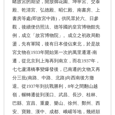
睹故宮的期望，開放御花園、坤寧宮、交泰
殿、乾清宮、弘德殿、昭仁殿、南書房、上
書房等處(即故宮中路)，供民眾於六、日參
觀，後續便仿照法、德等國的皇宮博物館先
例，成立「故宮博物院」。成立之初政局動
盪，先有軍閥，後有日本侵佔東北，於是故
宮文物在1933年開始第一次的萬里遷運-南
遷，從北京到上海再到南京，而在1937年，
七七蘆溝橋事變爆發後，已南遷的文物又再
分三批(南路、中路、北路)向西南後方撤
退。從1937年到抗戰勝利，8年之間翻山越
嶺，輾轉遷徙到漢口、武昌、長沙、桂林、
巴縣、宜昌、重慶、樂山、徐州、鄭州、西
安、寶雞、漢中、成都、峨嵋等地，幾經顛