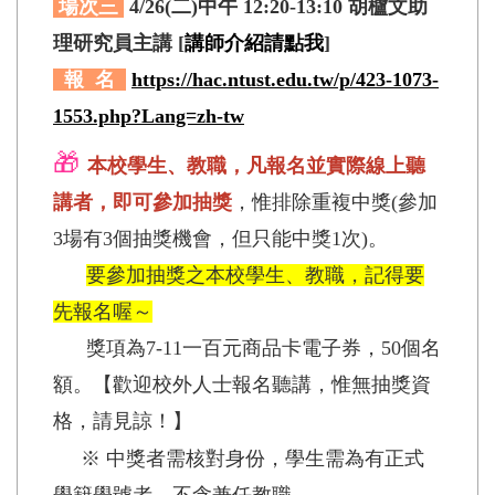
場次三
4/26(二)中午 12:20-13:10 胡櫨文助
理研究員主講 [
講師介紹請點我
]
報 名
https://hac.ntust.edu.tw/p/423-1073-
1553.php?Lang=zh-tw
🎁
本校
學生、教職，凡報名並實際線上聽
講者，即可參加抽獎
，惟排除重複中獎(參加
3場有3個抽獎機會，但只能中獎1次)。
要參加抽獎之本校學生、教職，記得要
先報名喔～
獎項為7-11一百元商品卡電子券，50個名
額。【歡迎校外人士報名聽講，惟無抽獎資
格，請見諒！】
※ 中獎者需核對身份，學生需為有正式
學籍學號者、不含兼任教職。