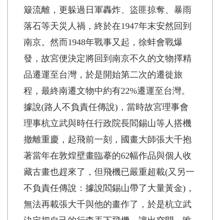
簸流離，更躲過日軍轟炸、盜匪掠奪、暴雨
落石等天災人禍，終於在1947年末安然回到
南京。然而1948年戰事又起，徐蚌會戰爆
發，故宮便決定將回到南京不久的文物擇精
品遷運至台灣，於是開始第二次的遷徙旅
程，最終南遷文物中約有22%遷運至台灣。
據說(路人不負責任傳說)，當時故宮理事會
理事杭立武與時任行政院長閻錫山等人搭機
撤離重慶，起飛前一刻，國畫大師張大千抱
著當年在敦煌壁畫臨摹的62幅作品與個人收
藏古畫也趕來了，但飛機已嚴重超載(又另一
不負責任傳說：據說閻錫山帶了大量黃金)，
無法再載張大千與他的畫作了，於是杭立武