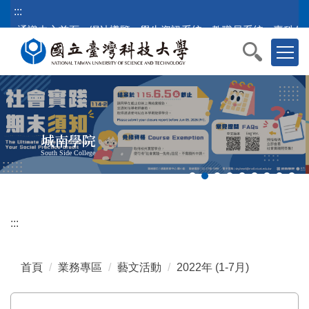
跳
:::
到
通識中心首頁
網站導覽
學生資訊系統
教職員系統
臺科公
主
要
內
容
區
塊
城南學院
South Side College
:::
首頁
業務專區
藝文活動
2022年 (1-7月)