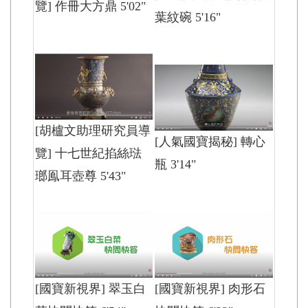
覽] 作冊大方鼎 5'02"
葉紋碗 5'16"
[胡櫨文助理研究員導
[人氣國寶揭秘] 轉心
覽] 十七世紀掐絲琺
瓶 3'14"
瑯鳯耳壺尊 5'43"
[國寶新視界] 肉形石
[國寶新視界] 翠玉白