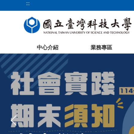
:::
跳
到
主
要
內
容
中心介紹
業務專區
區
塊