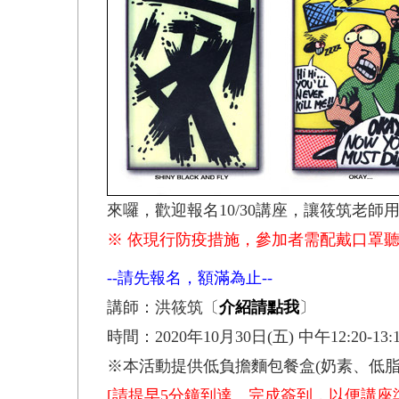
來囉，歡迎報名10/30講座，讓筱筑老
※ 依現行防疫措施，參加者需配戴口罩聽講
--請先報名，額滿為止--
講師：洪筱筑〔
介紹請點我
〕
時間：2020年10月30日(五) 中午12:20-13:
※本活動提供低負擔麵包餐盒(奶素、低
[請提早5分鐘到達、完成簽到，以便講座