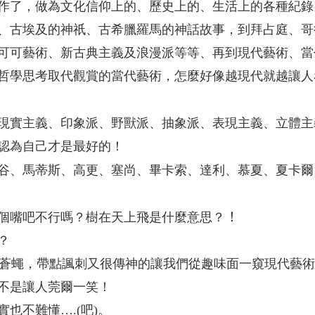
作了，做為文化信仰上的、歷史上的、生活上的各種紀錄
、古埃及的神祇、古希臘羅馬的神話故事，到拜占庭、哥
可可藝術、新古典主義及浪漫派等等、再到現代藝術、當
哲學思考取代觀賞的當代藝術，怎麼好像越現代就越讓人
現實主義、印象派、野獸派、抽象派、表現主義、立體主義
都認為自己才是最好的！
谷、馬蒂斯、高更、塞尚、畢卡索、達利、慕夏、夏卡爾
！
個嘴吧不行嗎？樹在天上飛是什麼意思？
？
繪製的男人打蒼蠅，帶點諷刺又很傳神的讓我們從趣味面一窺現
不是讓人莞爾一笑！
也不難懂….(吧)。