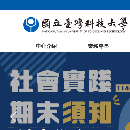
:::
跳
到
主
要
內
容
中心介紹
業務專區
區
塊