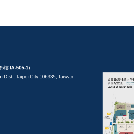
樓5樓
IA-505-1
)
 Dist., Taipei City 106335, Taiwan