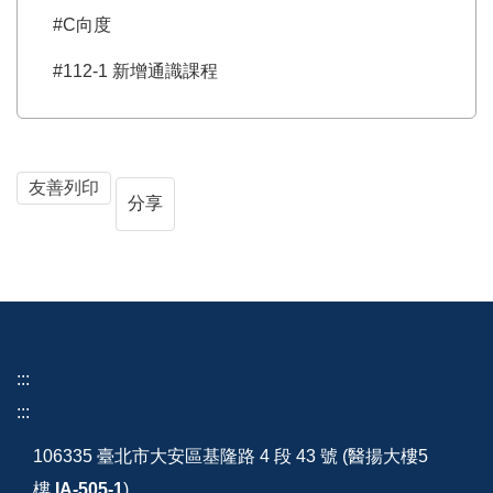
#C向度
#112-1 新增通識課程
友善列印
分享
:::
:::
106335 臺北市大安區基隆路 4 段 43 號 (醫揚大樓5
樓
IA-505-1
)