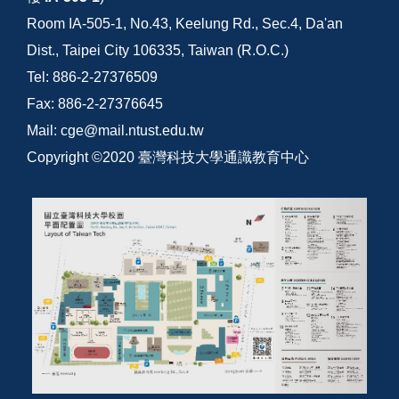
Room IA-505-1, No.43, Keelung Rd., Sec.4, Da'an
Dist., Taipei City 106335, Taiwan (R.O.C.)
Tel: 886-2-27376509
Fax: 886-2-27376645
Mail: cge@mail.ntust.edu.tw
Copyright ©2020 臺灣科技大學通識教育中心