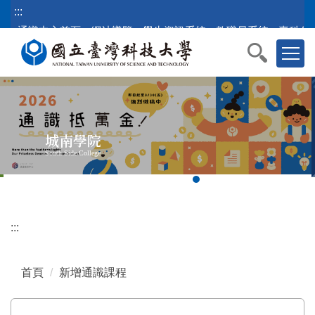
跳
:::
到
通識中心首頁
網站導覽
學生資訊系統
教職員系統
臺科公
主
要
內
容
區
塊
城南學院
South Side College
:::
首頁
新增通識課程