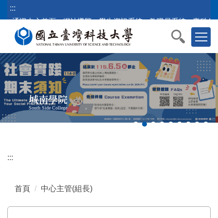
跳
:::
到
通識中心首頁
網站導覽
學生資訊系統
教職員系統
臺科公
主
要
內
容
區
塊
城南學院
South Side College
:::
首頁
中心主管(組長)