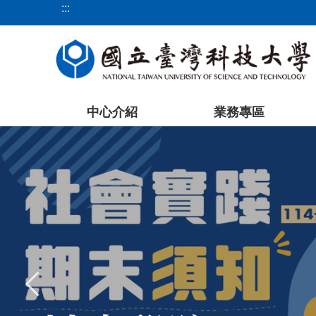
:::
跳
到
主
要
內
容
中心介紹
業務專區
區
塊