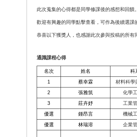
此次蒐集的心得都是同學修課後的感想和回饋
歡迎有興趣的同學點擊查看，可作為後續選課
恭喜以下獲獎人，也感謝此次參與投稿的所有
通識課程心得
名次
姓名
科
1
蔡幸霖
材料科學
2
張雅筑
化學
3
莊卉妤
工業
優選
鍾昂言
機械
優選
林瑞溶
企業