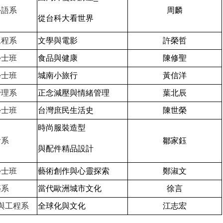
外語系
周麟
從台科大看世界
工程系
文學與電影
許榮哲
學士班
食品與健康
陳修聖
學士班
城南小旅行
黃信洋
管理系
正念減壓與情緒管理
葉北辰
學士班
台灣庶民生活史
陳世榮
時尚服裝造型
計系
鄒家鈺
與配件精品設計
學士班
藝術創作與心靈探索
鄭淑文
築系
當代歐洲城市文化
徐言
與工程系
全球化與文化
江志宏