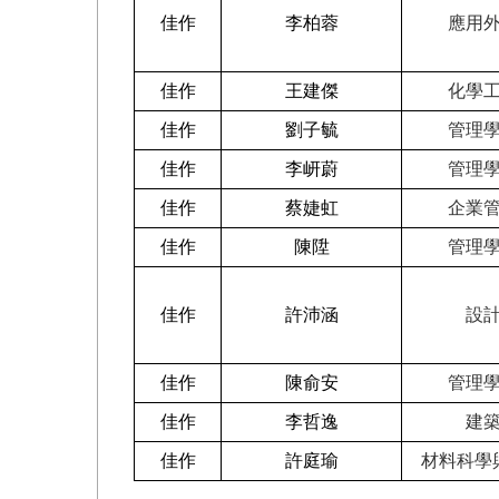
佳作
李柏蓉
應用
佳作
王建傑
化學
佳作
劉子毓
管理
佳作
李岍蔚
管理
佳作
蔡婕虹
企業
佳作
陳陞
管理
佳作
許沛涵
設
佳作
陳俞安
管理
佳作
李哲逸
建
佳作
許庭瑜
材料科學