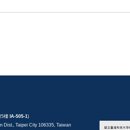
樓5樓
IA-505-1
)
 Dist., Taipei City 106335, Taiwan