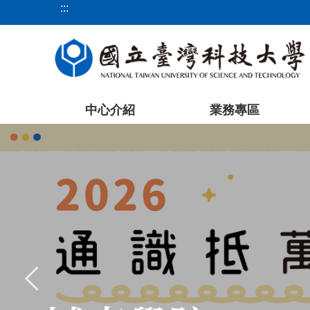
:::
跳
到
主
要
內
容
中心介紹
業務專區
區
塊