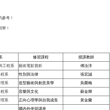
。
的參考！
同學！
系
修習課程
授課教師
與工程系
藝術電影賞析
傅汝洋
工程系
性別與法律
張宏誠
管理系
造型藝術與創意美學
吳榮梅
工程系
音樂與文化
蘇金輝
管理系
正向心理學與自我成長
黃金蘭
國內外使節講座_