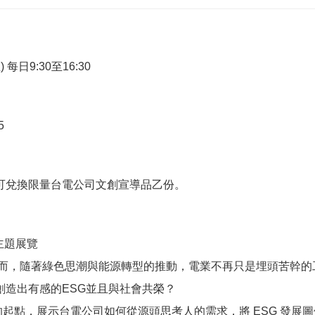
每日9:30至16:30
5
可兌換限量台電公司文創宣導品乙份。
主題展覽
然⽽，隨著綠色思潮與能源轉型的推動，電業不再只是埋頭苦幹的
創造出有感的ESG並且與社會共榮？
對話的起點，展示台電公司如何從源頭思考⼈的需求，將 ESG 發