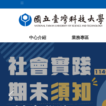
:::
跳
到
主
要
內
容
中心介紹
業務專區
區
塊