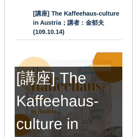
[講座] The Kaffeehaus-culture
in Austria；講者：金郁夫
(109.10.14)
[講座] The
Kaffeehaus-
culture in