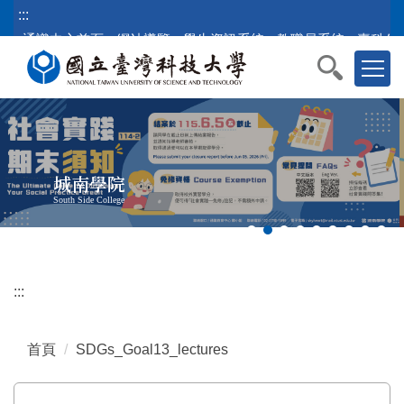
跳
:::
到
通識中心首頁
網站導覽
學生資訊系統
教職員系統
臺科公
主
要
內
容
區
塊
城南學院
South Side College
:::
首頁
SDGs_Goal13_lectures