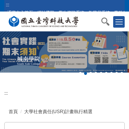
跳
:::
到
通識中心首頁
網站導覽
學生資訊系統
教職員系統
臺科公
主
要
內
容
區
塊
城南學院
South Side College
:::
首頁
大學社會責任(USR)計畫執行精選
[教育部USR計