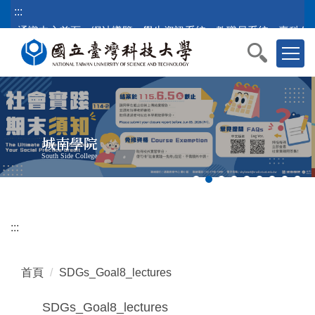
跳
:::
到
通識中心首頁
網站導覽
學生資訊系統
教職員系統
臺科公
主
要
內
容
區
塊
城南學院
South Side College
:::
首頁
SDGs_Goal8_lectures
SDGs_Goal8_lectures