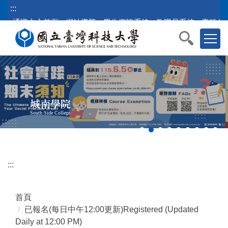
跳
:::
到
通識中心首頁
網站導覽
學生資訊系統
教職員系統
臺科公
主
要
內
容
區
塊
城南學院
South Side College
:::
首頁
已報名(每日中午12:00更新)Registered (Updated
Daily at 12:00 PM)