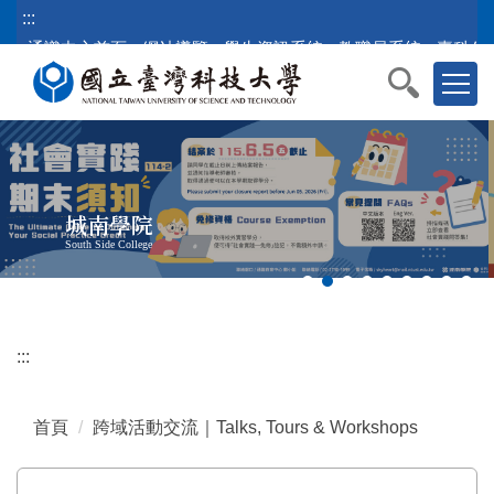
跳
:::
到
通識中心首頁
網站導覽
學生資訊系統
教職員系統
臺科公
主
要
內
容
區
塊
城南學院
South Side College
:::
首頁
跨域活動交流｜Talks, Tours & Workshops