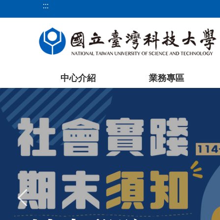
:::
跳
到
主
要
內
容
中心介紹
業務專區
區
塊