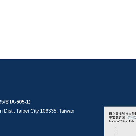
樓5樓
IA-505-1
)
 Dist., Taipei City 106335, Taiwan