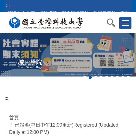
跳
:::
到
通識中心首頁
網站導覽
學生資訊系統
教職員系統
臺科公
主
要
內
容
區
塊
城南學院
South Side College
:::
首頁
已報名(每日中午12:00更新)Registered (Updated
Daily at 12:00 PM)