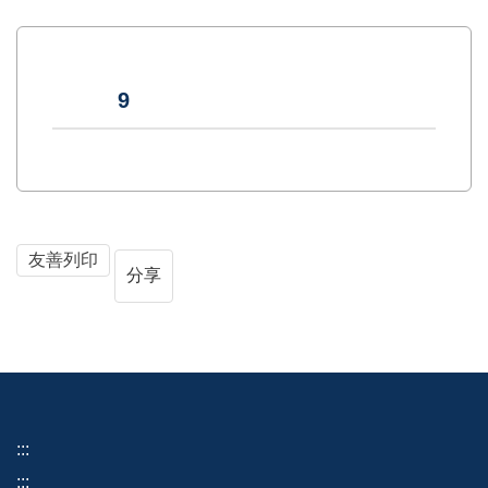
9
友善列印
分享
:::
:::