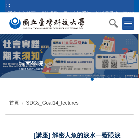
跳
:::
到
通識中心首頁
網站導覽
學生資訊系統
教職員系統
臺科公
主
要
內
容
區
塊
城南學院
South Side College
首頁
SDGs_Goal14_lectures
[講座] 解密人魚的淚水—藍眼淚