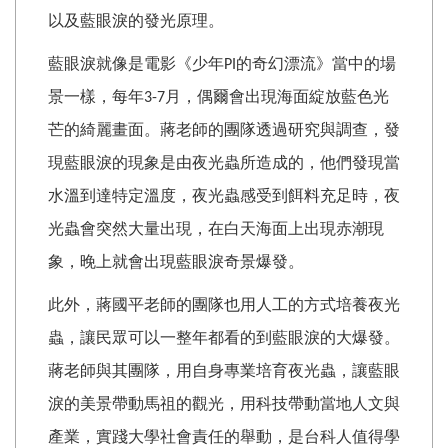
以及藍眼淚的發光原理。
藍眼淚就像是電影《少年
的奇幻漂流》當中的場
PI
景一樣，每年
月，偶爾會出現海面綻放藍色光
3-7
芒的綺麗畫面。蔣老師的團隊透過研究與調查，發
現藍眼淚的現象是由夜光蟲所造成的，他們發現當
水溫到達特定溫度，夜光蟲感受到餌料充足時，夜
光蟲會突然大量出現，在白天海面上出現赤潮現
象，晚上就會出現藍眼淚奇景爆發。
此外，蔣國平老師的團隊也用人工的方式培養夜光
蟲，讓民眾可以一整年都看的到藍眼淚的大爆發。
蔣老師與其團隊，用自身專業培育夜光蟲，讓藍眼
淚的美景帶動馬祖的觀光，用科技帶動當地人文與
產業，實踐大學社會責任的舉動，是台科人值得學