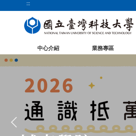
:::
跳
到
主
要
內
容
中心介紹
業務專區
區
塊