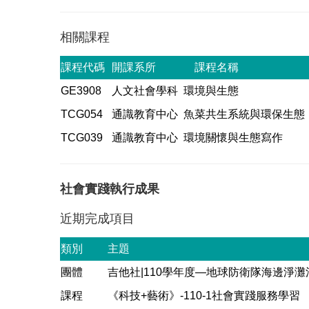
相關課程
課程代碼
開課系所
課程名稱
GE3908
人文社會學科
環境與生態
TCG054
通識教育中心
魚菜共生系統與環保生態
TCG039
通識教育中心
環境關懷與生態寫作
社會實踐執行成果
近期完成項目
類別
主題
團體
吉他社|110學年度—地球防衛隊海邊淨灘
課程
《科技+藝術》-110-1社會實踐服務學習