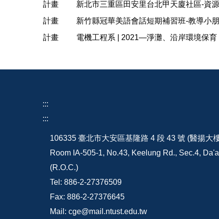
計畫
新北市三重區田安里台北甲天廈社區-資
計畫
新竹縣冠華美語會話短期補習班-教導小
計畫
電機工程系 | 2021—淨灘、沿岸環境保育
:::
:::
106335 臺北市大安區基隆路 4 段 43 號 (醫揚大
Room IA-505-1, No.43, Keelung Rd., Sec.4, Da'an
(R.O.C.)
Tel: 886-2-27376509
Fax: 886-2-27376645
Mail: cge@mail.ntust.edu.tw