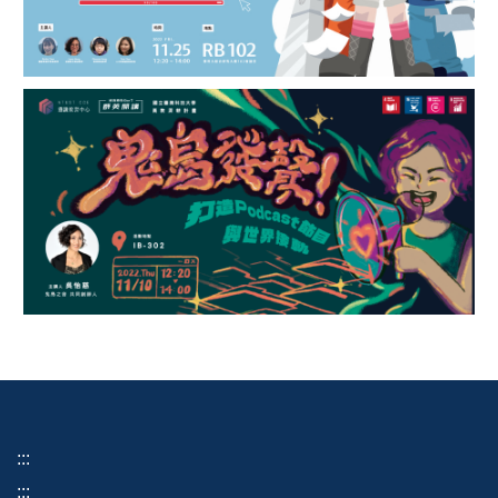
:::
:::