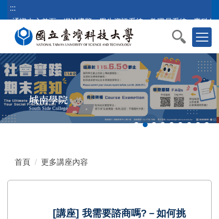
跳
:::
到
通識中心首頁
網站導覽
學生資訊系統
教職員系統
臺科公
主
要
內
容
區
塊
城南學院
South Side College
首頁
更多講座內容
[講座] 我需要諮商嗎?－如何挑